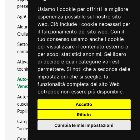
presentazione nelle Masterclass
Usiamo i cookie per offrirti la migliore
AgriCS: webinar sul modello di Gestione Aziendale
esperienza possibile sul nostro sito
web. Ciò include i cookie necessari per
Aleurodide spinoso – allerta in regione Friuli Venezia
il funzionamento del sito web. Con il
Giulia
tuo consenso usiamo anche i cookie
Settore apistico in Friuli Venezia Giulia: l’impatto dei
per visualizzare il contenuto esterno o
cambiamenti climatici e l’eccellenza del miele regionale
per scopi statistici anonimi. Sei libero
di decidere quali categorie vorresti
Attivati nuovi canali social per i servizi di assistenza
tecnica SISSAR 2025 – PESCO E PERO
permettere. Si noti che a seconda delle
impostazioni che si sceglie, la
Auto-classificazione agriturismi con alloggio del Friuli
funzionalità completa del sito Web
Venezia Giulia comodamente da casa
potrebbe non essere più disponibile.
Autorizzazione allo spostamento al di fuori della zona
cuscinetto dell’area delimitata per l’organismo nocivo
Accetto
Popillia japonica Newman
Rifiuto
Campagna di sensibilizzazione: Popillia japonica,
Cambia le mie impostazioni
"un'ospite" poco gradita
Catalogo delle pubblicazioni ERSA: disponibilità