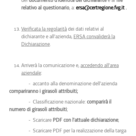
del
documento d’identità del dichiarante
e al
file
relativo al questionario
, a:
ersa@certregione.fvg.it
.
Verificata la regolarità
dei dati relativi al
dichiarante e all’azienda,
ERSA convaliderà la
Dichiarazione
.
Arriverà la comunicazione e,
accedendo all’area
aziendale
:
- accanto alla denominazione dell’azienda
compariranno i girasoli attribuiti;
- Classificazione nazionale:
comparirà il
numero di girasoli attribuiti
;
- Scaricare
PDF con l’attuale dichiarazione
;
- Scaricare PDF per la realizzazione della targa