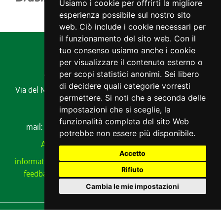
Usiamo i cookie per offrirti la migliore
esperienza possibile sul nostro sito
web. Ciò include i cookie necessari per
il funzionamento del sito web. Con il
tuo consenso usiamo anche i cookie
per visualizzare il contenuto esterno o
Agenzia regionale per lo sviluppo rurale
per scopi statistici anonimi. Sei libero
di decidere quali categorie vorresti
Via del Montesanto, 17 34170 GORIZIA
Codice fiscale e
permettere. Si noti che a seconda delle
partita IVA 00485650311
impostazioni che si sceglie, la
Tel. 0432 529211
funzionalità completa del sito Web
mail:
ersa@ersa.fvg.it
Pec:
ersa@certregione.fvg.it
potrebbe non essere più disponibile.
Amministrazione Trasparente
|
AVCP xml
Accetto
informativa privacy
|
cookie
|
note legali
|
meccanismo di
Rifiuto
feedback
|
cambio preferenze cookie
|
dichiarazione
accessibilità
Cambia le mie impostazioni
realizzato da