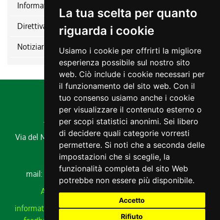
Informativa relativa alla disciplina del patrocinio
La tua scelta per quanto
Direttiva nitrati
riguarda i cookie
Notiziario ERSA
Usiamo i cookie per offrirti la migliore
esperienza possibile sul nostro sito
web. Ciò include i cookie necessari per
il funzionamento del sito web. Con il
tuo consenso usiamo anche i cookie
per visualizzare il contenuto esterno o
Agenzia regionale per lo sviluppo rurale
per scopi statistici anonimi. Sei libero
di decidere quali categorie vorresti
Via del Montesanto, 17 34170 GORIZIA
Codice fiscale e
permettere. Si noti che a seconda delle
partita IVA 00485650311
impostazioni che si sceglie, la
Tel. 0432 529211
funzionalità completa del sito Web
mail:
ersa@ersa.fvg.it
Pec:
ersa@certregione.fvg.it
potrebbe non essere più disponibile.
Amministrazione Trasparente
|
AVCP xml
Accetto
informativa privacy
|
cookie
|
note legali
|
meccanismo di
Rifiuto