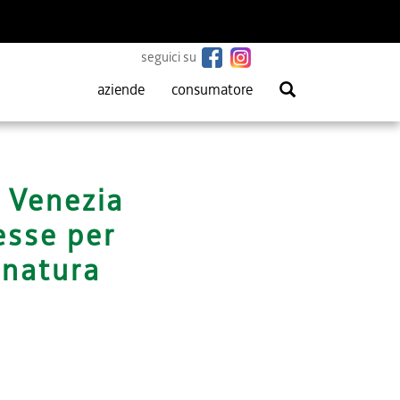
seguici su
aziende
consumatore
i Venezia
esse per
 natura