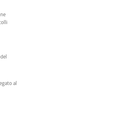
one
olli
 del
legato al