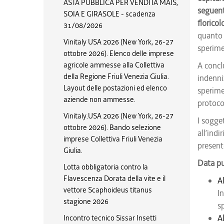
ASTA PUBBLICA PER VENDITA MAIS,
seguenti
SOIA E GIRASOLE - scadenza
floricol
31/08/2026
quanto 
Vinitaly USA 2026 (New York, 26-27
sperimen
ottobre 2026). Elenco delle imprese
agricole ammesse alla Collettiva
A conclu
della Regione Friuli Venezia Giulia.
indenni
Layout delle postazioni ed elenco
sperime
aziende non ammesse.
protoco
Vinitaly.USA 2026 (New York, 26-27
I sogget
ottobre 2026). Bando selezione
all’indi
imprese Collettiva Friuli Venezia
present
Giulia.
Data p
Lotta obbligatoria contro la
Flavescenza Dorata della vite e il
Al
vettore Scaphoideus titanus
I
stagione 2026
s
Al
Incontro tecnico Sissar Insetti