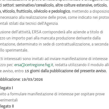
 settori: seminativo/cerealicolo, altre colture estensive, orticolo,
o, viticolo, frutticolo, olivicolo e pedologico
, mettendo a disposizi
necessario alla realizzazione delle prove, come indicato nei protoc
tali stilati dai tecnici dell’Agenzia.
sione dell’attività, ERSA corrisponderà alle aziende a titolo di
zzo un importo pari alla mancata produzione derivante dalla
ntazione, determinato in sede di contrattualizzazione, a seconda
llo sperimentale.
ti interessati sono invitati ad inviare manifestazione di interesse
rizzo pec:
ersa@certregione.fvg.it
, redatta utilizzando il modulo al
e avviso, entro
15 giorni dalla pubblicazione del presente avviso.
ubblicazione: 19/03/2026
legato I
nvito a formulare manifestazione di interesse per ospitare prove
perimentali
legato II