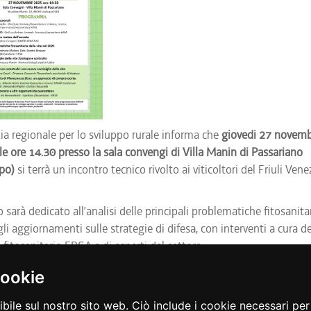
ia regionale per lo sviluppo rurale informa che
giovedi 27 novem
le ore 14.30 presso la sala convengi di Villa Manin di Passariano
po)
si terrà un incontro tecnico rivolto ai viticoltori del Friuli Vene
 sarà dedicato all’analisi delle principali problematiche fitosanitar
gli aggiornamenti sulle strategie di difesa, con interventi a cura de
 fitosanitario ERSA e di esperti del settore.
ramma completo è disponibile nell’allegato alla presente comunic
cookie
ocandina
ibile sul nostro sito web. Ciò include i cookie necessari pe