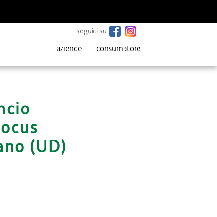
seguici su
aziende
consumatore
ncio
focus
iano (UD)