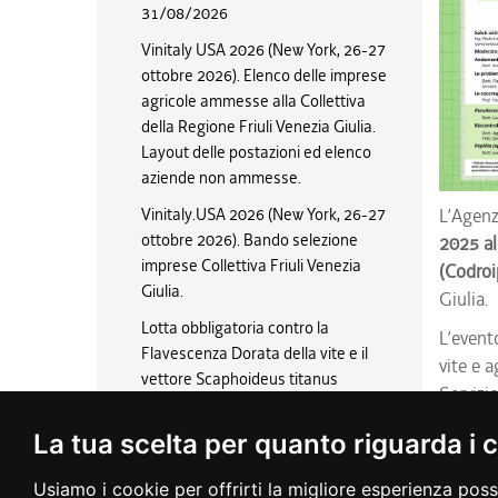
31/08/2026
Vinitaly USA 2026 (New York, 26-27
ottobre 2026). Elenco delle imprese
agricole ammesse alla Collettiva
della Regione Friuli Venezia Giulia.
Layout delle postazioni ed elenco
aziende non ammesse.
Vinitaly.USA 2026 (New York, 26-27
L’Agenz
ottobre 2026). Bando selezione
2025 al
imprese Collettiva Friuli Venezia
(Codroi
Giulia.
Giulia.
Lotta obbligatoria contro la
L’evento
Flavescenza Dorata della vite e il
vite e a
vettore Scaphoideus titanus
Servizio
stagione 2026
Il prog
La tua scelta per quanto riguarda i 
Incontro tecnico Sissar Insetti
invasivi in frutticoltura: strategie di
L
Usiamo i cookie per offrirti la migliore esperienza poss
difesa integrata - 4 giugno 2026,