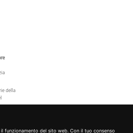
bre
zia
ie della
l
azione.
r il funzionamento del sito web. Con il tuo consenso