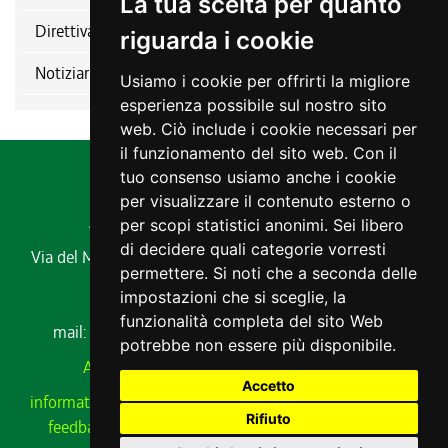
La tua scelta per quanto
Direttiva nitrati
riguarda i cookie
Notiziario ERSA
Usiamo i cookie per offrirti la migliore
esperienza possibile sul nostro sito
web. Ciò include i cookie necessari per
il funzionamento del sito web. Con il
tuo consenso usiamo anche i cookie
per visualizzare il contenuto esterno o
Agenzia regionale per lo sviluppo rurale
per scopi statistici anonimi. Sei libero
di decidere quali categorie vorresti
Via del Montesanto, 17 34170 GORIZIA
Codice fiscale e
permettere. Si noti che a seconda delle
partita IVA 00485650311
impostazioni che si sceglie, la
Tel. 0432 529211
funzionalità completa del sito Web
mail:
ersa@ersa.fvg.it
Pec:
ersa@certregione.fvg.it
potrebbe non essere più disponibile.
Amministrazione Trasparente
|
AVCP xml
Accetto
informativa privacy
|
cookie
|
note legali
|
meccanismo di
Rifiuto
feedback
|
cambio preferenze cookie
|
dichiarazione