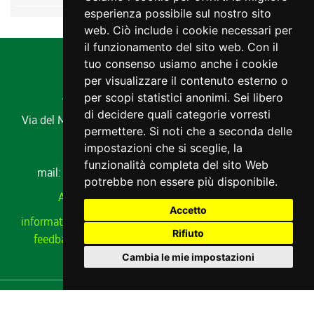
esperienza possibile sul nostro sito
web. Ciò include i cookie necessari per
il funzionamento del sito web. Con il
tuo consenso usiamo anche i cookie
per visualizzare il contenuto esterno o
Agenzia regionale per lo sviluppo rurale
per scopi statistici anonimi. Sei libero
di decidere quali categorie vorresti
Via del Montesanto, 17 34170 GORIZIA
Codice fiscale e
permettere. Si noti che a seconda delle
partita IVA 00485650311
impostazioni che si sceglie, la
Tel. 0432 529211
funzionalità completa del sito Web
mail:
ersa@ersa.fvg.it
Pec:
ersa@certregione.fvg.it
potrebbe non essere più disponibile.
Amministrazione Trasparente
|
AVCP xml
Accetto
informativa privacy
|
cookie
|
note legali
|
meccanismo di
Rifiuto
feedback
|
cambio preferenze cookie
|
dichiarazione
accessibilità
Cambia le mie impostazioni
realizzato da